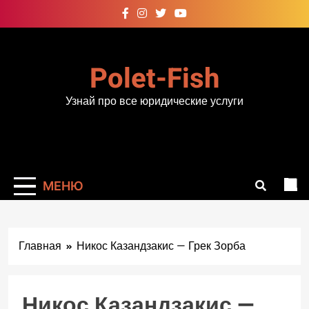
Перейти
к
содержимому
Polet-Fish
Узнай про все юридические услуги
МЕНЮ
Главная
Никос Казандзакис — Грек Зорба
Никос Казандзакис —