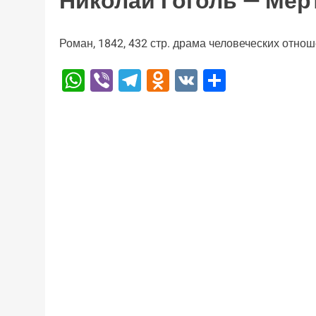
Николай Гоголь — Мё
Роман, 1842, 432 стр. драма человеческих отно
WhatsApp
Viber
Telegram
Odnoklassniki
VK
Отправи