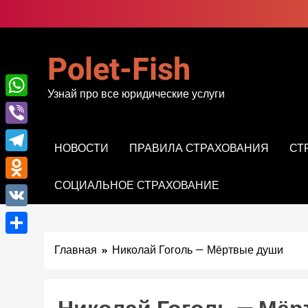
Перейти
к
содержимому
Polet-Fish
Узнай про все юридические услуги
WhatsApp
Viber
НОВОСТИ
ПРАВИЛА СТРАХОВАНИЯ
СТ
Telegram
СОЦИАЛЬНОЕ СТРАХОВАНИЕ
Odnoklassniki
VK
Отправить
Главная
Николай Гоголь — Мёртвые души