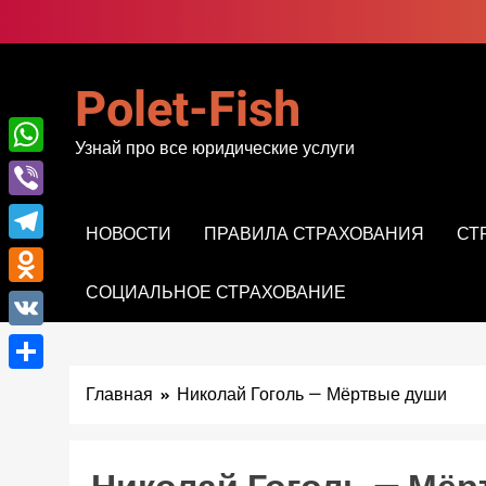
Перейти
к
содержимому
Polet-Fish
Узнай про все юридические услуги
WhatsApp
Viber
НОВОСТИ
ПРАВИЛА СТРАХОВАНИЯ
СТ
Telegram
СОЦИАЛЬНОЕ СТРАХОВАНИЕ
Odnoklassniki
VK
Отправить
Главная
Николай Гоголь — Мёртвые души