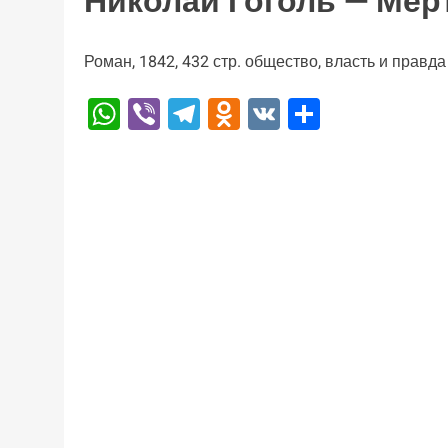
Николай Гоголь — Мё
Роман, 1842, 432 стр. общество, власть и правда
WhatsApp
Viber
Telegram
Odnoklassniki
VK
Отправи