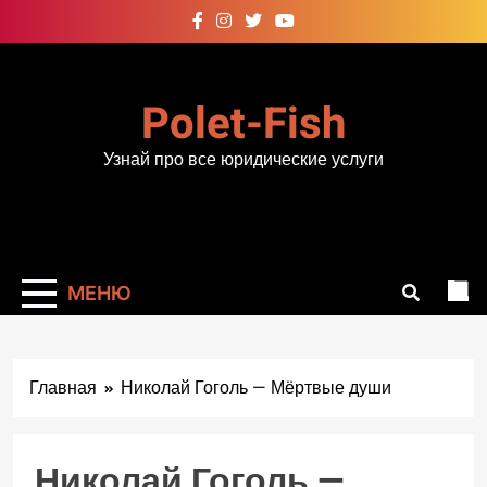
Перейти
к
содержимому
Polet-Fish
Узнай про все юридические услуги
МЕНЮ
Главная
Николай Гоголь — Мёртвые души
Николай Гоголь —