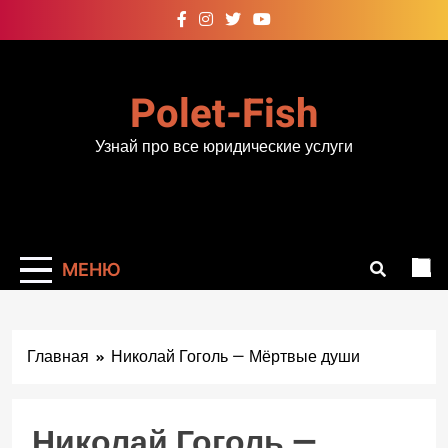
Перейти
к
содержимому
Polet-Fish
Узнай про все юридические услуги
МЕНЮ
Главная
Николай Гоголь — Мёртвые души
Николай Гоголь —