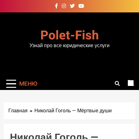
Перейти
к
содержимому
Polet-Fish
Узнай про все юридические услуги
МЕНЮ
Главная
Николай Гоголь — Мёртвые души
Николай Гоголь —