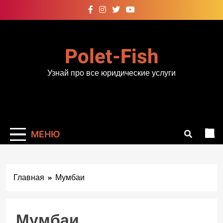
Перейти
к
содержимому
Polet-Fish
Узнай про все юридические услуги
МЕНЮ
Главная
Мумбаи
Мумбаи