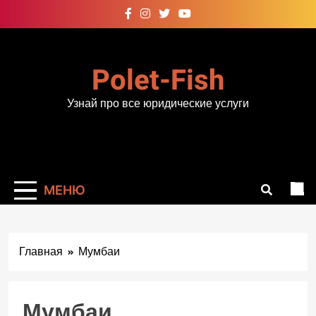
Перейти
к
содержимому
Polet-Fish
Узнай про все юридические услуги
МЕНЮ
Главная
Мумбаи
Мумбаи