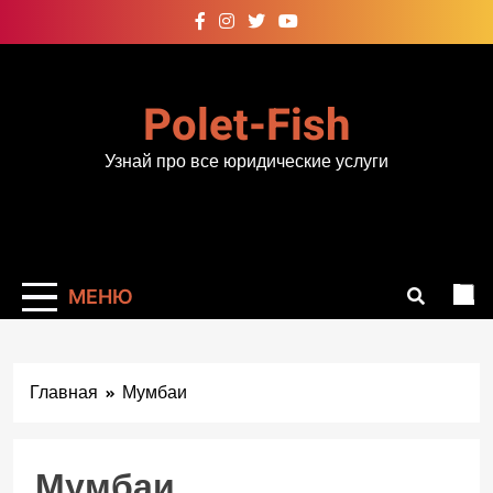
Перейти
к
содержимому
Polet-Fish
Узнай про все юридические услуги
МЕНЮ
Главная
Мумбаи
Мумбаи