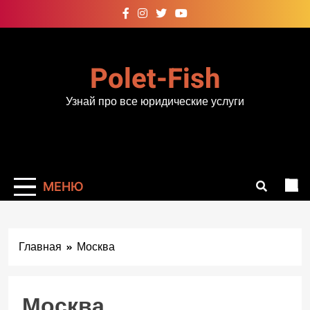
Перейти
к
содержимому
Polet-Fish
Узнай про все юридические услуги
МЕНЮ
Главная
Москва
Москва