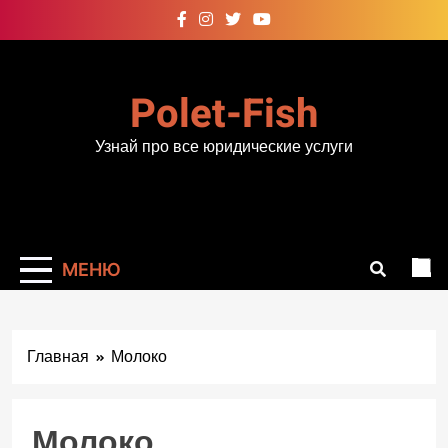
Перейти
к
содержимому
Polet-Fish
Узнай про все юридические услуги
МЕНЮ
Главная
Молоко
Молоко