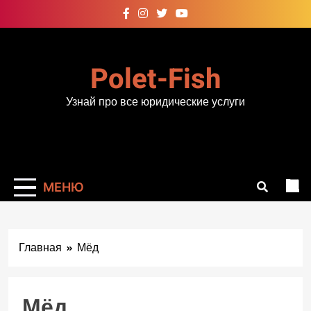
Перейти
к
содержимому
Polet-Fish
Узнай про все юридические услуги
МЕНЮ
Главная
Мёд
Мёд