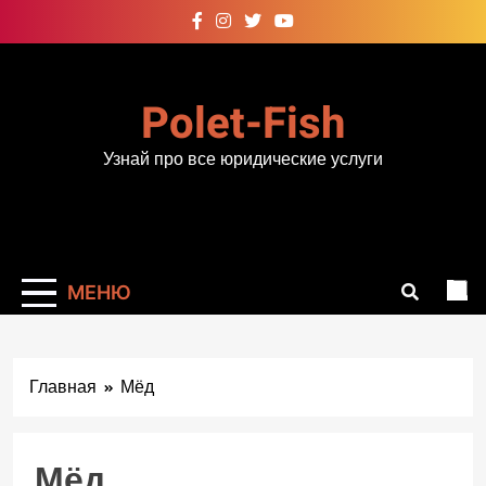
Перейти
к
содержимому
Polet-Fish
Узнай про все юридические услуги
МЕНЮ
Главная
Мёд
Мёд