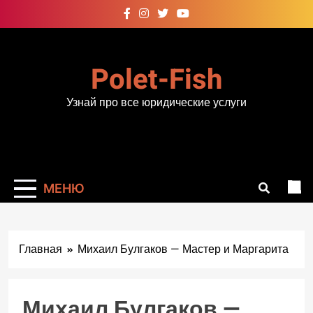
Перейти
к
содержимому
Polet-Fish
Узнай про все юридические услуги
МЕНЮ
Главная
Михаил Булгаков — Мастер и Маргарита
Михаил Булгаков —