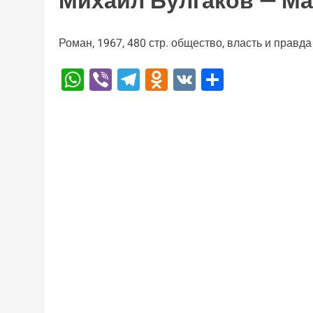
Михаил Булгаков — Ма
Роман, 1967, 480 стр. общество, власть и правда
WhatsApp
Viber
Telegram
Odnoklassniki
VK
Отправи