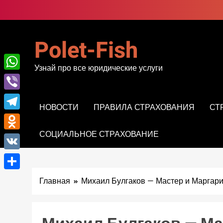
Перейти
к
содержимому
Polet-Fish
Узнай про все юридические услуги
WhatsApp
Viber
НОВОСТИ
ПРАВИЛА СТРАХОВАНИЯ
СТ
Telegram
СОЦИАЛЬНОЕ СТРАХОВАНИЕ
Odnoklassniki
VK
Отправить
Главная
Михаил Булгаков — Мастер и Маргар