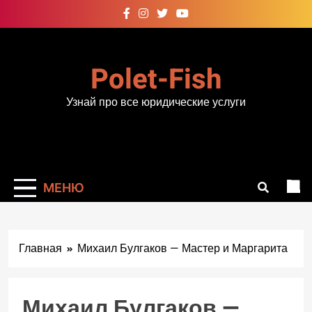
Перейти
к
содержимому
Polet-Fish
Узнай про все юридические услуги
МЕНЮ
Главная
Михаил Булгаков — Мастер и Маргарита
Михаил Булгаков —