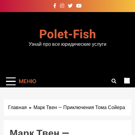
Перейти
к
содержимому
Polet-Fish
Узнай про все юридические услуги
МЕНЮ
Главная
Марк Твен — Приключения Тома Сойера
Марк Твен —