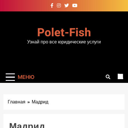
Перейти
к
содержимому
Polet-Fish
Узнай про все юридические услуги
МЕНЮ
Главная
Мадрид
Мадрид