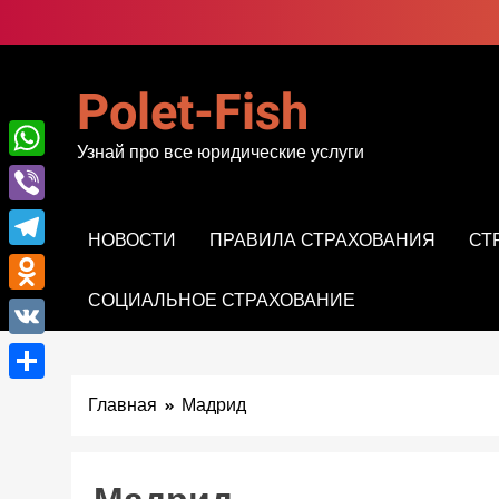
Перейти
к
содержимому
Polet-Fish
Узнай про все юридические услуги
WhatsApp
Viber
НОВОСТИ
ПРАВИЛА СТРАХОВАНИЯ
СТ
Telegram
СОЦИАЛЬНОЕ СТРАХОВАНИЕ
Odnoklassniki
VK
Отправить
Главная
Мадрид