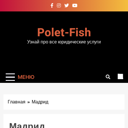
Перейти
к
содержимому
Polet-Fish
Узнай про все юридические услуги
МЕНЮ
Главная
Мадрид
Мадрид