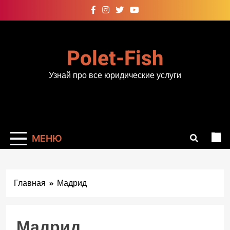
Перейти
к
содержимому
Polet-Fish
Узнай про все юридические услуги
МЕНЮ
Главная
Мадрид
Мадрид