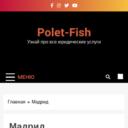
Перейти
к
содержимому
Polet-Fish
Узнай про все юридические услуги
МЕНЮ
Главная
Мадрид
Мадрид