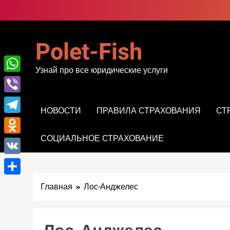
Перейти
к
содержимому
Polet-Fish
Узнай про все юридические услуги
WhatsApp
Viber
НОВОСТИ
ПРАВИЛА СТРАХОВАНИЯ
СТ
Telegram
СОЦИАЛЬНОЕ СТРАХОВАНИЕ
Odnoklassniki
VK
Отправить
Главная
Лос-Анджелес