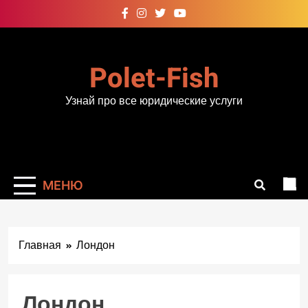
Перейти
к
содержимому
Polet-Fish
Узнай про все юридические услуги
МЕНЮ
Главная
Лондон
Лондон