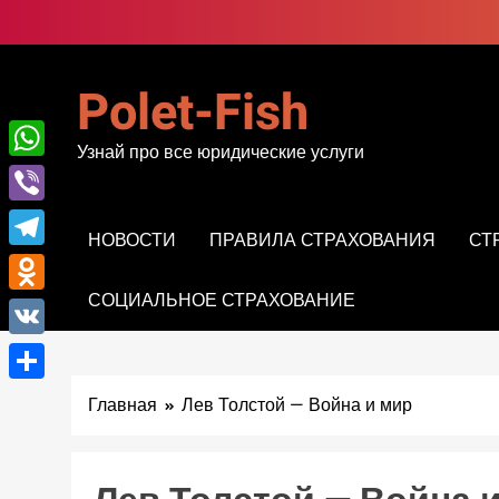
Перейти
к
содержимому
Polet-Fish
Узнай про все юридические услуги
WhatsApp
Viber
НОВОСТИ
ПРАВИЛА СТРАХОВАНИЯ
СТ
Telegram
СОЦИАЛЬНОЕ СТРАХОВАНИЕ
Odnoklassniki
VK
Отправить
Главная
Лев Толстой — Война и мир