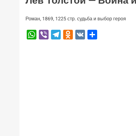
Лев Толстой — Война 
Роман, 1869, 1225 стр. судьба и выбор героя
WhatsApp
Viber
Telegram
Odnoklassniki
VK
Отправи