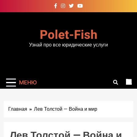
Перейти
к
содержимому
Polet-Fish
Узнай про все юридические услуги
МЕНЮ
Главная
Лев Толстой — Война и мир
Лев Толстой — Война и