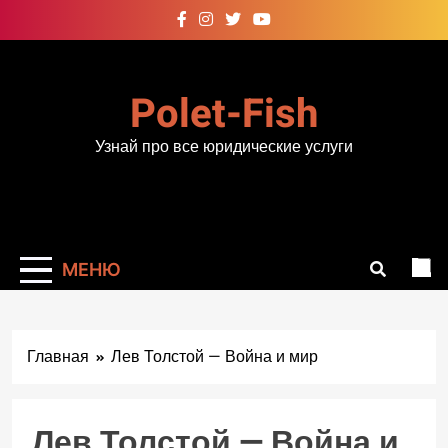
Перейти
к
содержимому
Polet-Fish
Узнай про все юридические услуги
МЕНЮ
Главная
Лев Толстой — Война и мир
Лев Толстой — Война и