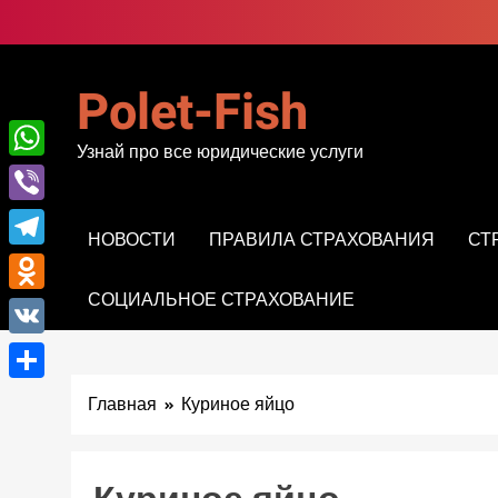
Перейти
к
содержимому
Polet-Fish
Узнай про все юридические услуги
WhatsApp
Viber
НОВОСТИ
ПРАВИЛА СТРАХОВАНИЯ
СТ
Telegram
СОЦИАЛЬНОЕ СТРАХОВАНИЕ
Odnoklassniki
VK
Отправить
Главная
Куриное яйцо