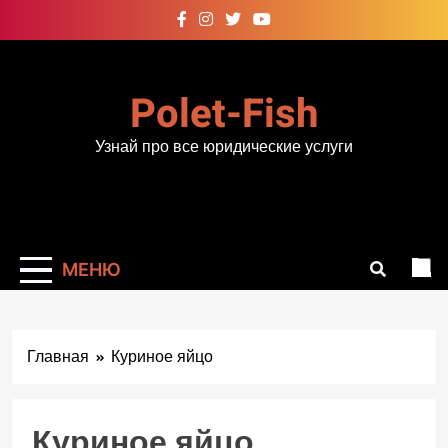
Перейти
к
содержимому
Polet-Fish
Узнай про все юридические услуги
МЕНЮ
Главная
Куриное яйцо
Куриное яйцо