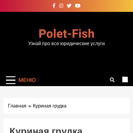
Перейти
к
содержимому
Polet-Fish
Узнай про все юридические услуги
МЕНЮ
Главная
Куриная грудка
Куриная грудка