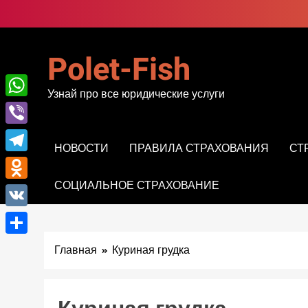
Перейти
к
содержимому
Polet-Fish
Узнай про все юридические услуги
WhatsApp
Viber
НОВОСТИ
ПРАВИЛА СТРАХОВАНИЯ
СТ
Telegram
СОЦИАЛЬНОЕ СТРАХОВАНИЕ
Odnoklassniki
VK
Отправить
Главная
Куриная грудка