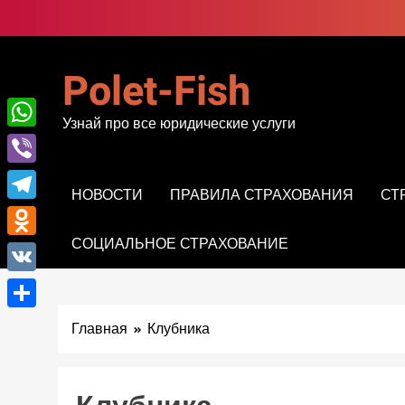
Перейти
к
содержимому
Polet-Fish
Узнай про все юридические услуги
WhatsApp
Viber
НОВОСТИ
ПРАВИЛА СТРАХОВАНИЯ
СТ
Telegram
СОЦИАЛЬНОЕ СТРАХОВАНИЕ
Odnoklassniki
VK
Отправить
Главная
Клубника