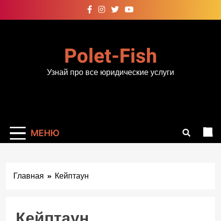
Перейти
к
содержимому
Polet-Fish
Узнай про все юридические услуги
МЕНЮ
Главная
Кейптаун
Кейптаун