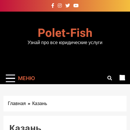
Перейти
к
содержимому
Polet-Fish
Узнай про все юридические услуги
МЕНЮ
Главная
Казань
Казань