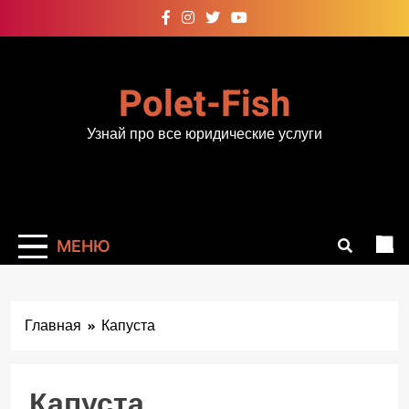
Перейти
к
содержимому
Polet-Fish
Узнай про все юридические услуги
МЕНЮ
Главная
Капуста
Капуста