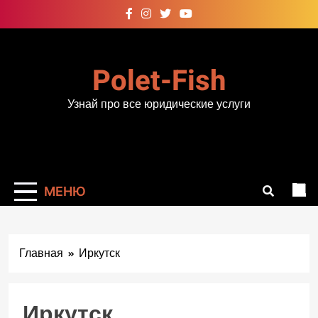
Перейти
к
содержимому
Polet-Fish
Узнай про все юридические услуги
МЕНЮ
Главная
Иркутск
Иркутск