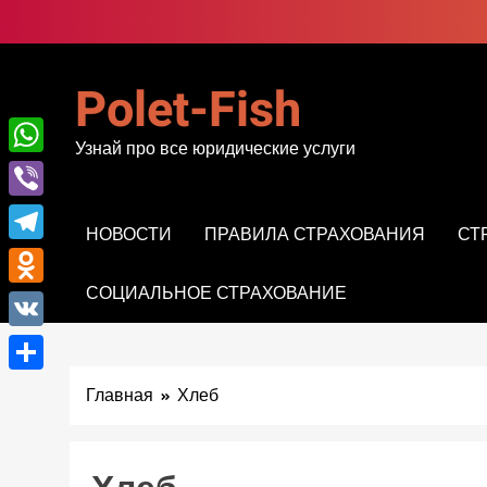
Перейти
к
содержимому
Polet-Fish
Узнай про все юридические услуги
WhatsApp
Viber
НОВОСТИ
ПРАВИЛА СТРАХОВАНИЯ
СТ
Telegram
СОЦИАЛЬНОЕ СТРАХОВАНИЕ
Odnoklassniki
VK
Отправить
Главная
Хлеб