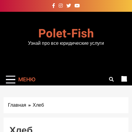
Перейти
к
содержимому
Polet-Fish
Узнай про все юридические услуги
МЕНЮ
Главная
Хлеб
Хлеб