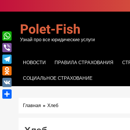
Перейти
к
содержимому
Polet-Fish
Узнай про все юридические услуги
WhatsApp
Viber
НОВОСТИ
ПРАВИЛА СТРАХОВАНИЯ
СТ
Telegram
СОЦИАЛЬНОЕ СТРАХОВАНИЕ
Odnoklassniki
VK
Отправить
Главная
Хлеб