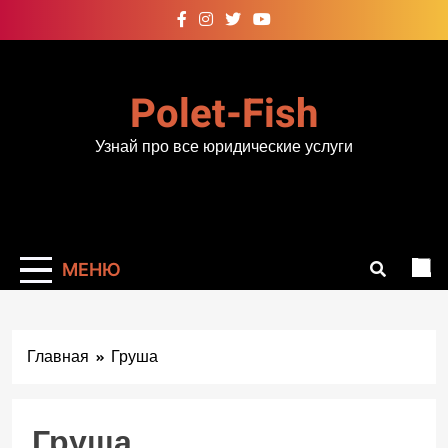
Перейти
к
содержимому
Polet-Fish
Узнай про все юридические услуги
МЕНЮ
Главная
Груша
Груша