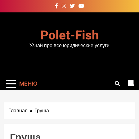
Перейти
к
содержимому
Polet-Fish
Узнай про все юридические услуги
МЕНЮ
Главная
Груша
Груша