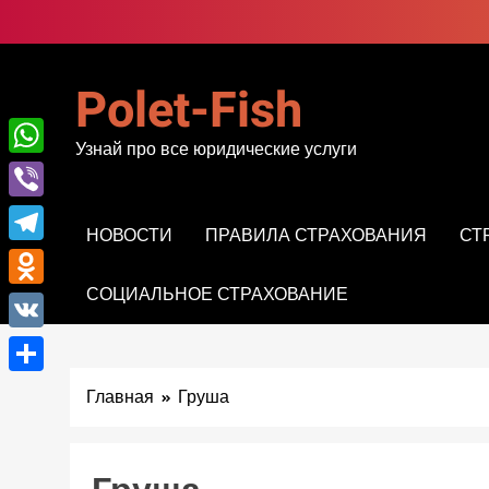
Перейти
к
содержимому
Polet-Fish
Узнай про все юридические услуги
WhatsApp
Viber
НОВОСТИ
ПРАВИЛА СТРАХОВАНИЯ
СТ
Telegram
СОЦИАЛЬНОЕ СТРАХОВАНИЕ
Odnoklassniki
VK
Отправить
Главная
Груша