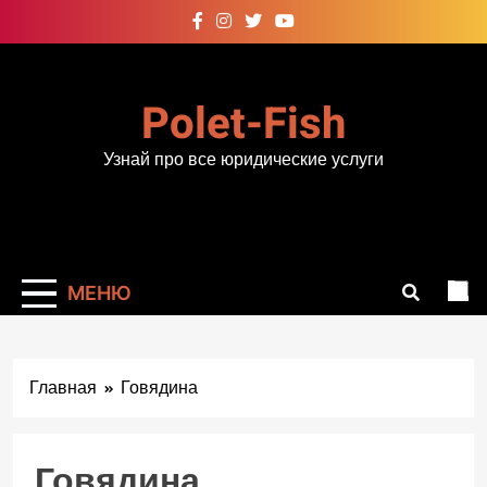
Перейти
к
содержимому
Polet-Fish
Узнай про все юридические услуги
МЕНЮ
Главная
Говядина
Говядина