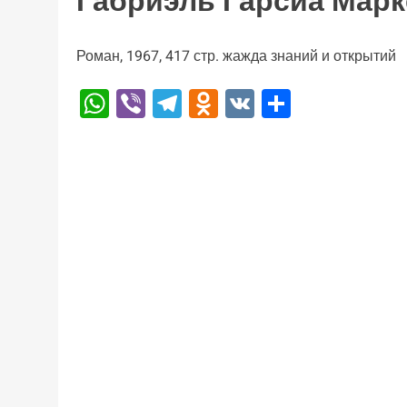
Габриэль Гарсиа Марк
Роман, 1967, 417 стр. жажда знаний и открытий
WhatsApp
Viber
Telegram
Odnoklassniki
VK
Отправи