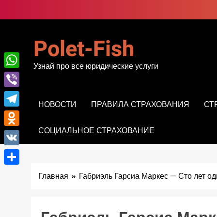
Перейти
к
содержимому
Polet-Fish
Узнай про все юридические услуги
WhatsApp
Viber
НОВОСТИ
ПРАВИЛА СТРАХОВАНИЯ
СТ
Telegram
СОЦИАЛЬНОЕ СТРАХОВАНИЕ
Odnoklassniki
VK
Отправить
Главная
Габриэль Гарсиа Маркес — Сто лет о