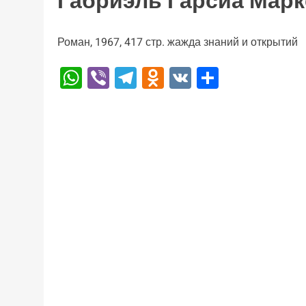
Габриэль Гарсиа Марк
Роман, 1967, 417 стр. жажда знаний и открытий
WhatsApp
Viber
Telegram
Odnoklassniki
VK
Отправи