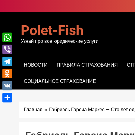
Перейти
к
содержимому
Polet-Fish
Узнай про все юридические услуги
WhatsApp
Viber
НОВОСТИ
ПРАВИЛА СТРАХОВАНИЯ
СТ
Telegram
СОЦИАЛЬНОЕ СТРАХОВАНИЕ
Odnoklassniki
VK
Отправить
Главная
Габриэль Гарсиа Маркес — Сто лет о