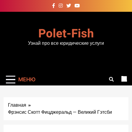
Перейти
к
содержимому
Polet-Fish
Узнай про все юридические услуги
МЕНЮ
Главная
Фрэнсис Скотт Фицджеральд — Великий Гэтсби