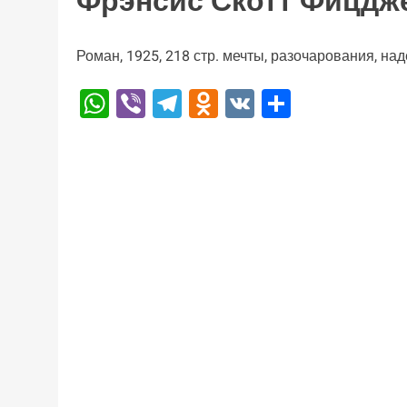
Фрэнсис Скотт Фицдж
Роман, 1925, 218 стр. мечты, разочарования, на
WhatsApp
Viber
Telegram
Odnoklassniki
VK
Отправи