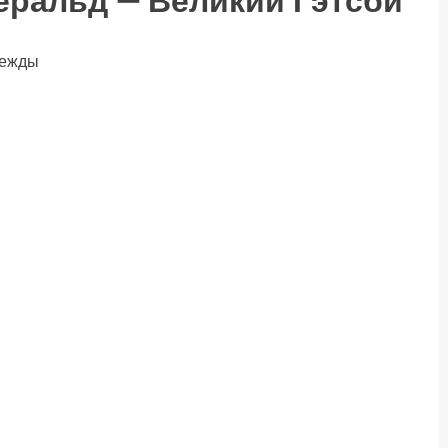
еральд — Великий Гэтсби
дежды
ть