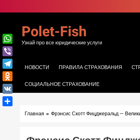
Перейти
к
содержимому
Polet-Fish
Узнай про все юридические услуги
WhatsApp
Viber
НОВОСТИ
ПРАВИЛА СТРАХОВАНИЯ
СТ
Telegram
СОЦИАЛЬНОЕ СТРАХОВАНИЕ
Odnoklassniki
VK
Отправить
Главная
Фрэнсис Скотт Фицджеральд — Велик