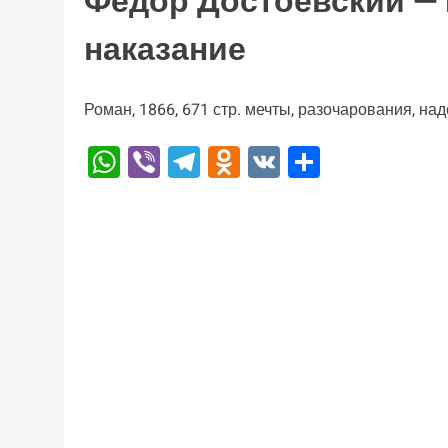
Фёдор Достоевский — 
наказание
Роман, 1866, 671 стр. мечты, разочарования, на
WhatsApp
Viber
Telegram
Odnoklassniki
VK
Отправи