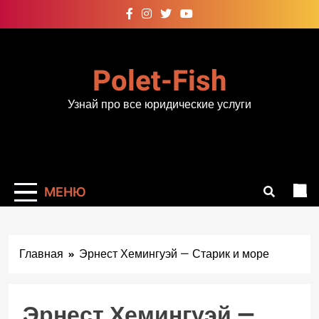
Перейти
к
содержимому
Polet-Fish
Узнай про все юридические услуги
МЕНЮ
Главная
Эрнест Хемингуэй — Старик и море
Эрнест Хемингуэй —