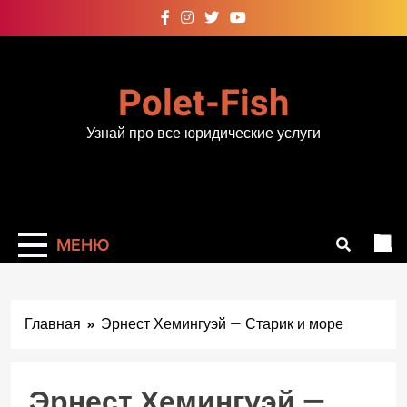
Перейти
к
содержимому
Polet-Fish
Узнай про все юридические услуги
МЕНЮ
Главная
Эрнест Хемингуэй — Старик и море
Эрнест Хемингуэй —